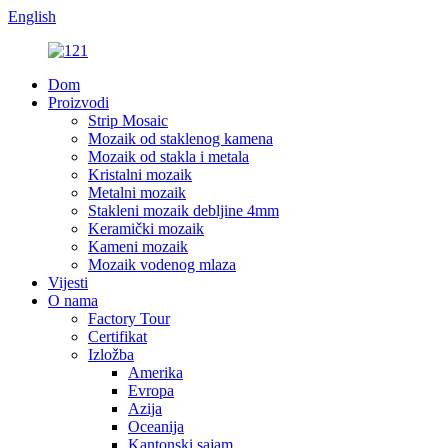
English
Dom
Proizvodi
Strip Mosaic
Mozaik od staklenog kamena
Mozaik od stakla i metala
Kristalni mozaik
Metalni mozaik
Stakleni mozaik debljine 4mm
Keramički mozaik
Kameni mozaik
Mozaik vodenog mlaza
Vijesti
O nama
Factory Tour
Certifikat
Izložba
Amerika
Evropa
Azija
Oceanija
Kantonski sajam