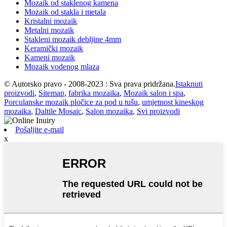
Mozaik od staklenog kamena
Mozaik od stakla i metala
Kristalni mozaik
Metalni mozaik
Stakleni mozaik debljine 4mm
Keramički mozaik
Kameni mozaik
Mozaik vodenog mlaza
© Autorsko pravo - 2008-2023 : Sva prava pridržana.
Istaknuti
proizvodi
,
Sitemap
,
fabrika mozaika
,
Mozaik salon i spa
,
Porculanske mozaik pločice za pod u tušu
,
umjetnost kineskog
mozaika
,
Daltile Mosaic
,
Salon mozaika
,
Svi proizvodi
Pošaljite e-mail
x