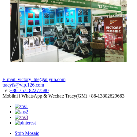
E-mail: victory_tile@aliyun.com
tracyfs@vip.126.com
Tel:
+86-757- 82277580
Mobilni i WhatsApp & Wechat: Tracy(GM) +86-13802629663
Strip Mosaic