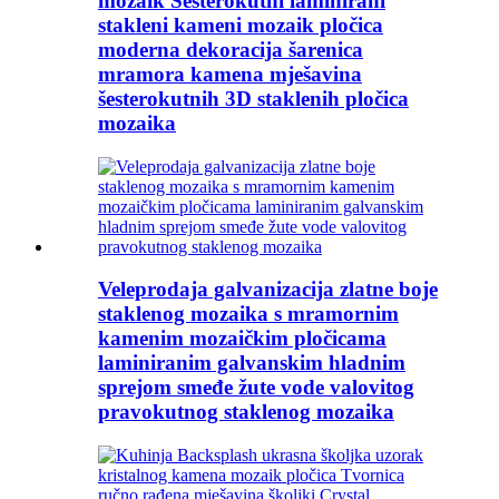
mozaik Šesterokutni laminirani
stakleni kameni mozaik pločica
moderna dekoracija šarenica
mramora kamena mješavina
šesterokutnih 3D staklenih pločica
mozaika
Veleprodaja galvanizacija zlatne boje
staklenog mozaika s mramornim
kamenim mozaičkim pločicama
laminiranim galvanskim hladnim
sprejom smeđe žute vode valovitog
pravokutnog staklenog mozaika