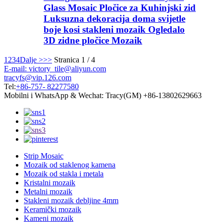
Glass Mosaic Pločice za Kuhinjski zid
Luksuzna dekoracija doma svijetle
boje kosi stakleni mozaik Ogledalo
3D zidne pločice Mozaik
1
2
3
4
Dalje >
>>
Stranica 1 / 4
E-mail: victory_tile@aliyun.com
tracyfs@vip.126.com
Tel:
+86-757- 82277580
Mobilni i WhatsApp & Wechat: Tracy(GM) +86-13802629663
Strip Mosaic
Mozaik od staklenog kamena
Mozaik od stakla i metala
Kristalni mozaik
Metalni mozaik
Stakleni mozaik debljine 4mm
Keramički mozaik
Kameni mozaik