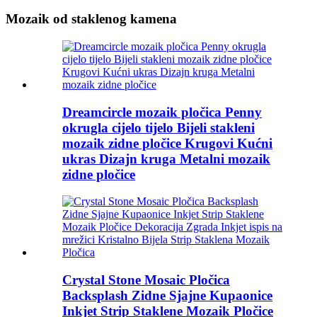
Mozaik od staklenog kamena
Dreamcircle mozaik pločica Penny
okrugla cijelo tijelo Bijeli stakleni
mozaik zidne pločice Krugovi Kućni
ukras Dizajn kruga Metalni mozaik
zidne pločice
Crystal Stone Mosaic Pločica
Backsplash Zidne Sjajne Kupaonice
Inkjet Strip Staklene Mozaik Pločice