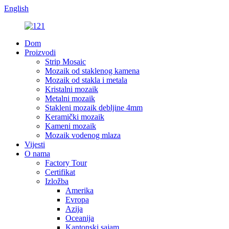
English
Dom
Proizvodi
Strip Mosaic
Mozaik od staklenog kamena
Mozaik od stakla i metala
Kristalni mozaik
Metalni mozaik
Stakleni mozaik debljine 4mm
Keramički mozaik
Kameni mozaik
Mozaik vodenog mlaza
Vijesti
O nama
Factory Tour
Certifikat
Izložba
Amerika
Evropa
Azija
Oceanija
Kantonski sajam