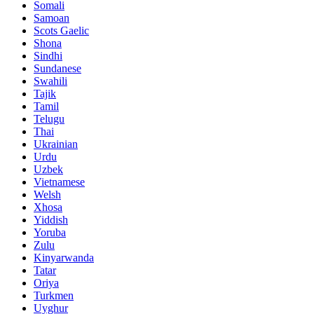
Somali
Samoan
Scots Gaelic
Shona
Sindhi
Sundanese
Swahili
Tajik
Tamil
Telugu
Thai
Ukrainian
Urdu
Uzbek
Vietnamese
Welsh
Xhosa
Yiddish
Yoruba
Zulu
Kinyarwanda
Tatar
Oriya
Turkmen
Uyghur