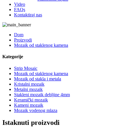
Video
FAQs
Kontaktiraj nas
Dom
Proizvodi
Mozaik od staklenog kamena
Kategorije
Strip Mosaic
Mozaik od staklenog kamena
Mozaik od stakla i metala
Kristalni mozaik
Metalni mozaik
Stakleni mozaik debljine 4mm
Keramički mozaik
Kameni mozaik
Mozaik vodenog mlaza
Istaknuti proizvodi