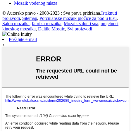
Mozaik vodenog mlaza
© Autorsko pravo - 2008-2023 : Sva prava pridržana.
Istaknuti
proizvodi
,
Sitemap
,
Porculanske mozaik pločice za pod u tušu
,
Salon mozaika
,
fabrika mozaika
,
Mozaik salon i spa
,
umjetnost
kineskog mozaika
,
Daltile Mosaic
,
Svi proizvodi
Pošaljite e-mail
x