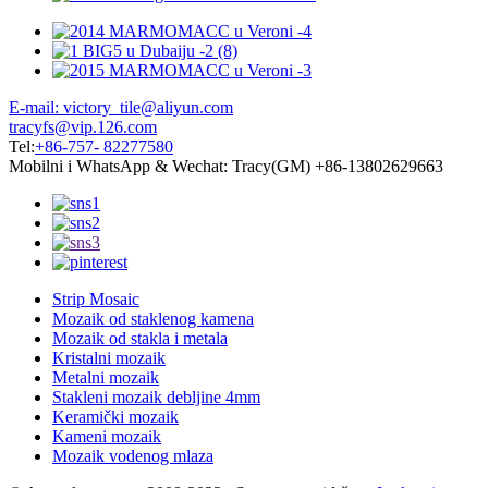
E-mail: victory_tile@aliyun.com
tracyfs@vip.126.com
Tel:
+86-757- 82277580
Mobilni i WhatsApp & Wechat: Tracy(GM) +86-13802629663
Strip Mosaic
Mozaik od staklenog kamena
Mozaik od stakla i metala
Kristalni mozaik
Metalni mozaik
Stakleni mozaik debljine 4mm
Keramički mozaik
Kameni mozaik
Mozaik vodenog mlaza