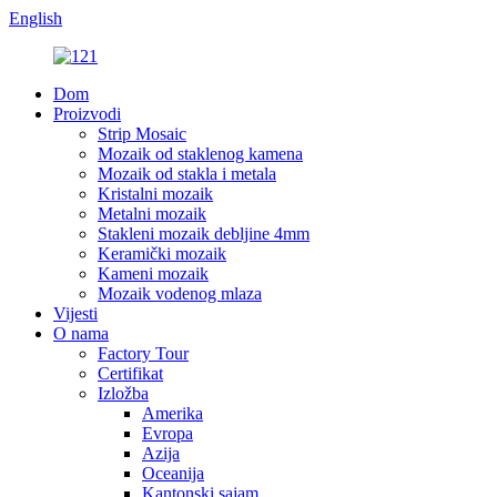
English
Dom
Proizvodi
Strip Mosaic
Mozaik od staklenog kamena
Mozaik od stakla i metala
Kristalni mozaik
Metalni mozaik
Stakleni mozaik debljine 4mm
Keramički mozaik
Kameni mozaik
Mozaik vodenog mlaza
Vijesti
O nama
Factory Tour
Certifikat
Izložba
Amerika
Evropa
Azija
Oceanija
Kantonski sajam