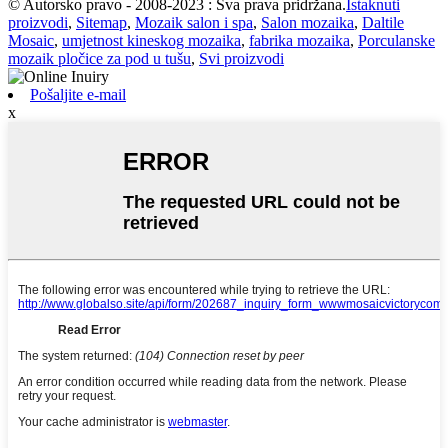
© Autorsko pravo - 2008-2023 : Sva prava pridržana.
Istaknuti
proizvodi
,
Sitemap
,
Mozaik salon i spa
,
Salon mozaika
,
Daltile
Mosaic
,
umjetnost kineskog mozaika
,
fabrika mozaika
,
Porculanske
mozaik pločice za pod u tušu
,
Svi proizvodi
Pošaljite e-mail
x